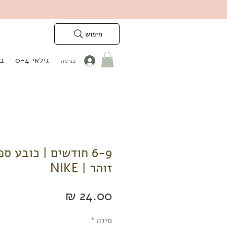
חיפוש
גילאי 0-4
בנ
כניסה
6-9 חודשים | כובע ס
זוהר | NIKE
מחיר
מידה
*