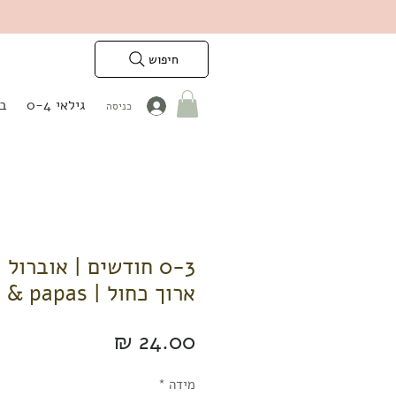
חיפוש
גילאי 0-4
בנ
כניסה
0-3 חודשים | אוברול 
ארוך כחול | mamas & papas
מחיר
מידה
*