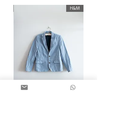
תשלום עלות משלוח.
KIWI
H&M
מידה 9-10 | בלייזר כותנה כחול
בהיר | H&M
מחיר