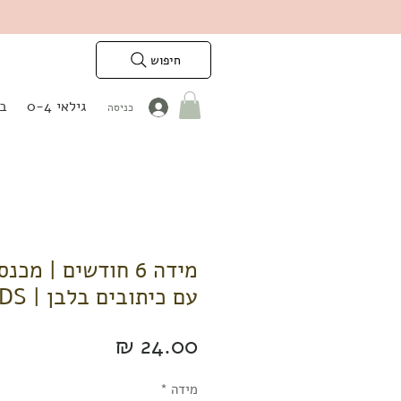
חיפוש
גילאי 0-4
בנ
כניסה
מידה 6 חודשים | מכ
עם כיתובים בלבן | KEDS
מחיר
מידה
*