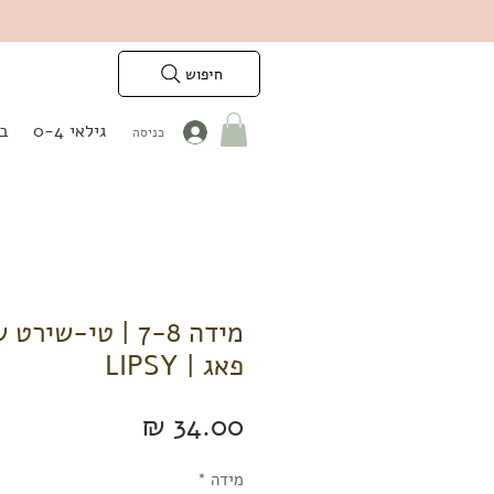
חיפוש
גילאי 0-4
בנ
כניסה
מידה 7-8 | טי-ש
פאג | LIPSY
מחיר
מידה
*