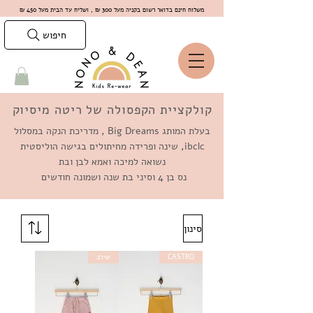
משלוח חינם בדואר רשום בקניה מעל 300 ₪ , ושליח עד הבית מעל 450 ₪
חיפוש
קולקציית הקפסולה של ריטה מיסיוק
בעלת המותג Big Dreams , מדריכת הנקה במסלול
ibclc, שינה ופרידה מחיתולים בגישה הוליסטית
נשואה למיכה ואמא לבן ובת
נס בן 4 וסיני בת שנה ושמונה חודשים
סינון
CASTRO
שילב