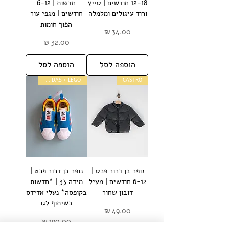
12-18 חודשים | טייץ
חדשות | 6-12
ורוד עיגולים ומלמלה
חודשים | מגפי עור
הפוך חומות
מחיר
מחיר
הוספה לסל
הוספה לסל
ADIDAS + LEGO
CASTRO
נופר בן דרור פכט |
נופר בן דרור פכט |
6-12 חודשים | מעיל
מידה 33 | *חדשות
דובון שחור
בקופסה* נעלי אדידס
בשיתוף לגו
מחיר
מחיר