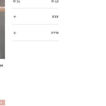
צבע
מידה
8
10-12
11-12
7-8
8-9
אב