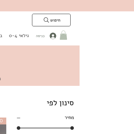
חיפוש
גילאי 0-4
בנ
כניסה
נש
סינון לפי
מחיר
DO