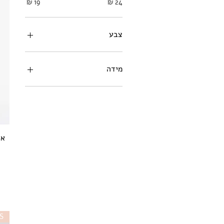
צבע
מידה
2
18-24M
2-3
21.5 EUR/5 UK
3-6M
6-12M
6-9M
S