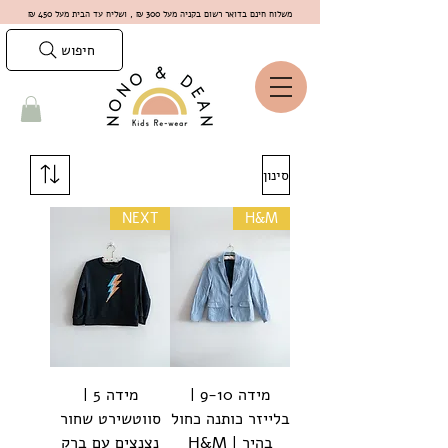
משלוח חינם בדואר רשום בקניה מעל 300 ₪ , ושליח עד הבית מעל 450 ₪
חיפוש
סינון
NEXT
H&M
מידה 9-10 |
מידה 5 |
בלייזר כותנה כחול
סווטשירט שחור
בהיר | H&M
נצנצים עם ברק