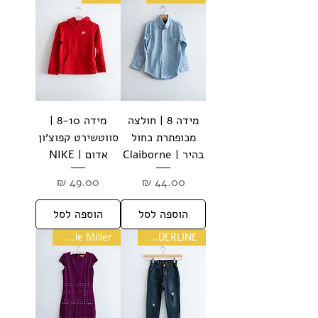
מידה 8 | חולצה
מידה 8-10 |
מכופתרת כחול
סווטשירט קפוצ׳ון
בהיר | Claiborne
אדום | NIKE
מחיר
מחיר
הוספה לסל
הוספה לסל
Nicole Miller
BORDERLINE