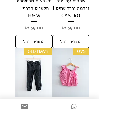
שכבות עם טול
משבצות מכופתרת
ורקמה ורוד עתיק |
תלאי קורדרוי |
H&M
CASTRO
מחיר
מחיר
הוספה לסל
הוספה לסל
OLD NAVY
OVS
מידה 7-8 | גופייה
מידה 6-7 | מכנסי
א-סימטרית ורודה
ג׳ינס שחורים גומי
מלמלה וגומי
בקרסוליים | OLD
במותן | OVS
NAVY