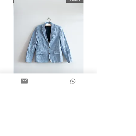
מידה 9-10 | בלייזר כותנה כחול
בהיר | H&M
מחיר