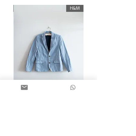
תשלום עלות משלוח.
KIWI
H&M
מידה 9-10 | בלייזר כותנה כחול
בהיר | H&M
מחיר