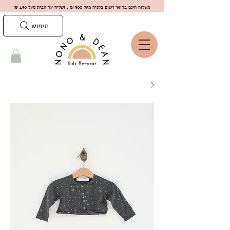
משלוח חינם בדואר רשום בקניה מעל 300 ₪ , ושליח עד הבית מעל 450 ₪
חיפוש