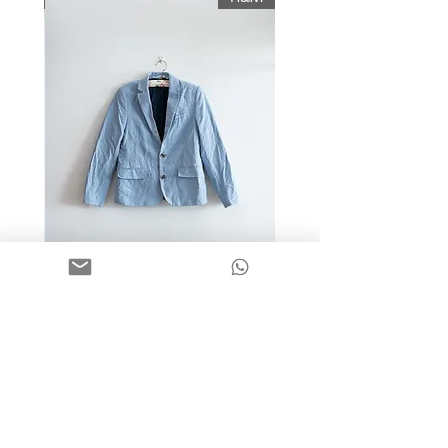
מידה 9-10 | בלייזר כותנה כחול
בהיר | H&M
מחיר