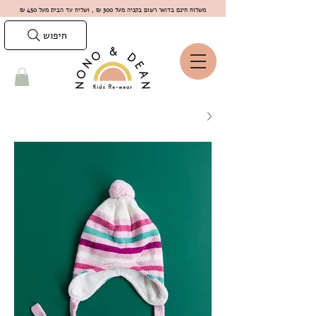
משלוח חינם בדואר רשום בקניה מעל 300 ₪ , ושליח עד הבית מעל 450 ₪
חיפוש