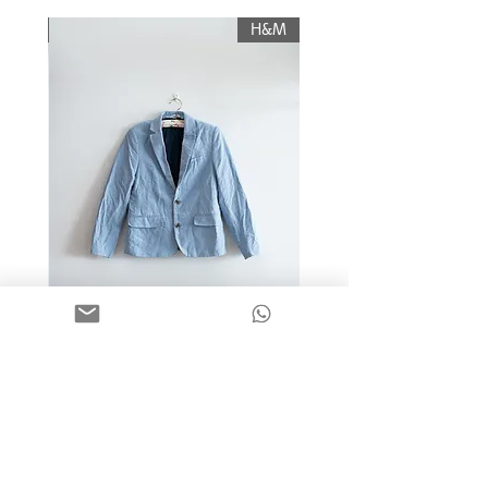
תשלום עלות משלוח.
KIWI
H&M
מידה 9-10 | בלייזר כותנה כחול
בהיר | H&M
מחיר