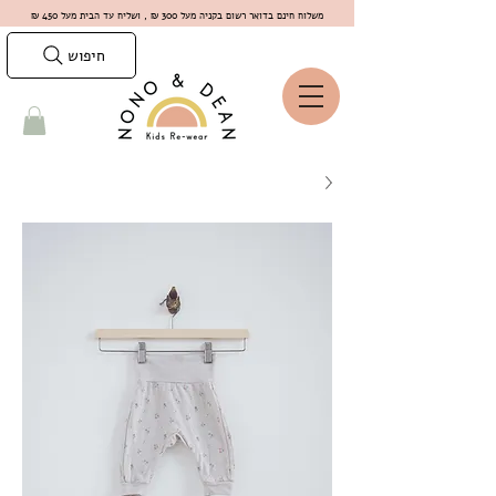
משלוח חינם בדואר רשום בקניה מעל 300 ₪ , ושליח עד הבית מעל 450 ₪
חיפוש