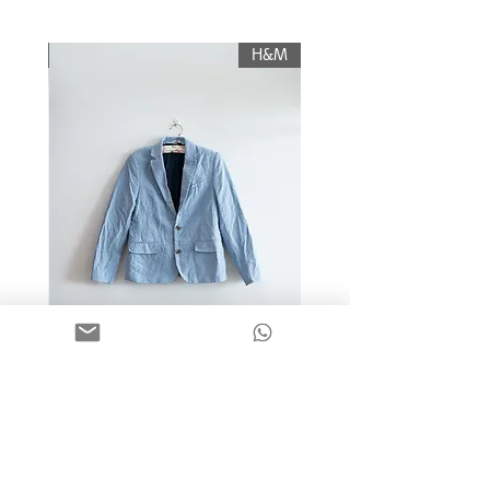
עליו החזר כספי, והוא יוחזר לשולח רק לאחר
תשלום עלות משלוח.
KIWI
H&M
מידה 9-10 | בלייזר כותנה כחול
בהיר | H&M
מחיר