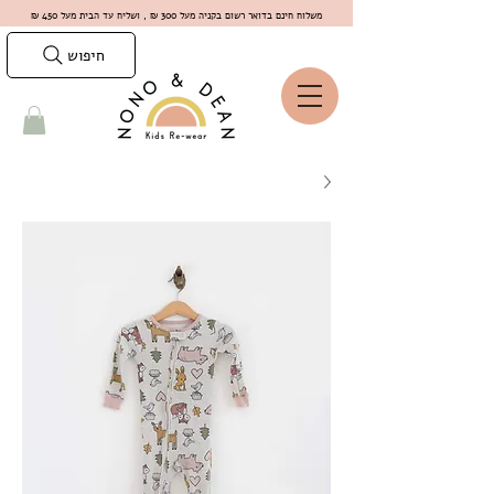
משלוח חינם בדואר רשום בקניה מעל 300 ₪ , ושליח עד הבית מעל 450 ₪
חיפוש