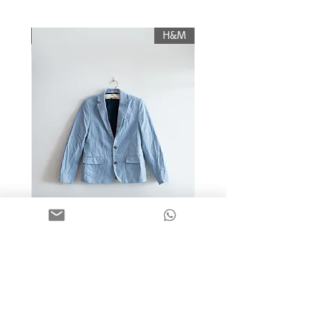
עליו החזר כספי, והוא יוחזר לשולח רק לאחר
תשלום עלות משלוח.
KIWI
H&M
מידה 9-10 | בלייזר כותנה כחול
בהיר | H&M
מחיר