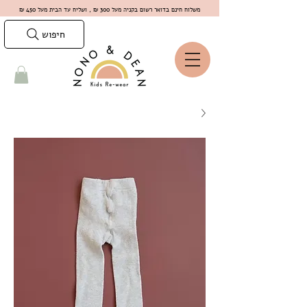
משלוח חינם בדואר רשום בקניה מעל 300 ₪ , ושליח עד הבית מעל 450 ₪
חיפוש