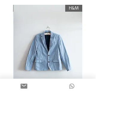
תשלום עלות משלוח.
KIWI
H&M
מידה 9-10 | בלייזר כותנה כחול
בהיר | H&M
מחיר