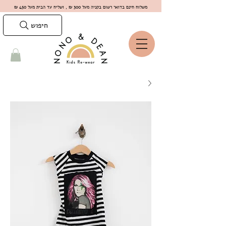
משלוח חינם בדואר רשום בקניה מעל 300 ₪ , ושליח עד הבית מעל 450 ₪
חיפוש