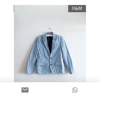
תשלום עלות משלוח.
KIWI
H&M
מידה 9-10 | בלייזר כותנה כחול
בהיר | H&M
מחיר