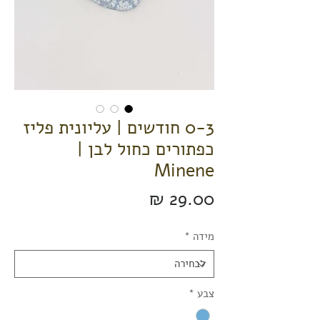
0-3 חודשים | עליונית פליז
כפתורים כחול לבן |
Minene
מחיר
מידה
*
צבע
*