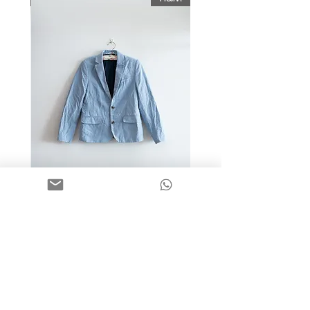
מידה 9-10 | בלייזר כותנה כחול
בהיר | H&M
מחיר