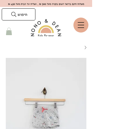
משלוח חינם בדואר רשום בקניה מעל 300 ₪ , ושליח עד הבית מעל 450 ₪
חיפוש