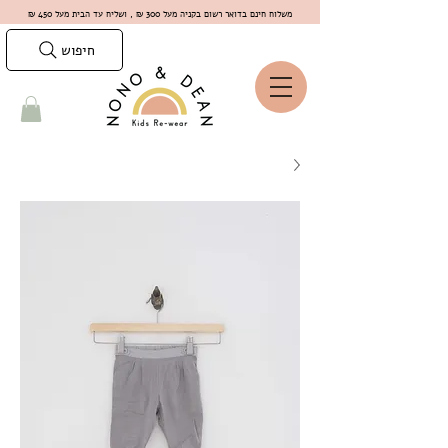
משלוח חינם בדואר רשום בקניה מעל 300 ₪ , ושליח עד הבית מעל 450 ₪
חיפוש