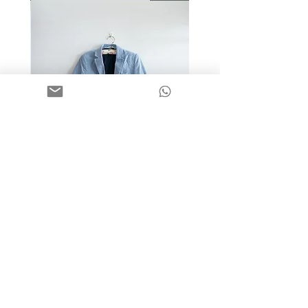
מידה 9-10 | בלייזר כותנה כחול
בהיר | H&M
מחיר