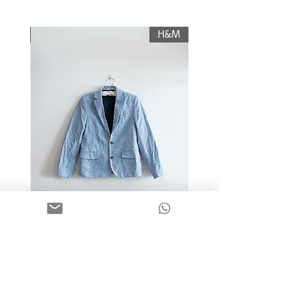
עליו החזר כספי, והוא יוחזר לשולח רק לאחר
תשלום עלות משלוח.
KIWI
H&M
מידה 9-10 | בלייזר כותנה כחול
בהיר | H&M
מחיר