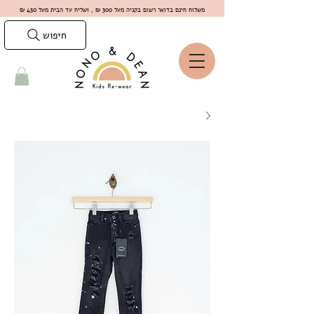
משלוח חינם בדואר רשום בקניה מעל 300 ₪ , ושליח עד הבית מעל 450 ₪
חיפוש