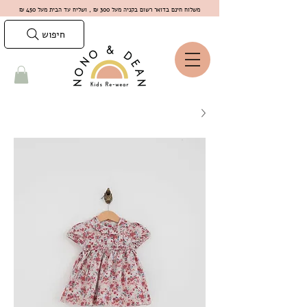
משלוח חינם בדואר רשום בקניה מעל 300 ₪ , ושליח עד הבית מעל 450 ₪
חיפוש