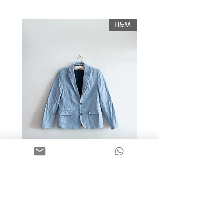
עליו החזר כספי, והוא יוחזר לשולח רק לאחר
תשלום עלות משלוח.
KIWI
H&M
מידה 9-10 | בלייזר כותנה כחול
בהיר | H&M
מחיר