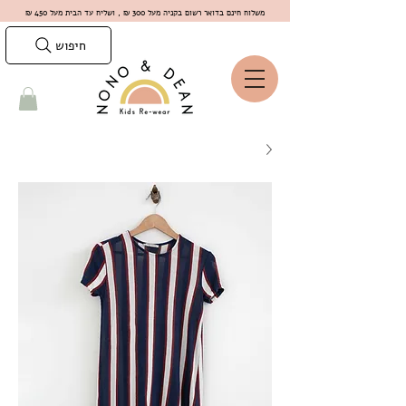
משלוח חינם בדואר רשום בקניה מעל 300 ₪ , ושליח עד הבית מעל 450 ₪
חיפוש