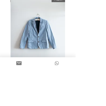
מידה 9-10 | בלייזר כותנה כחול
בהיר | H&M
מחיר