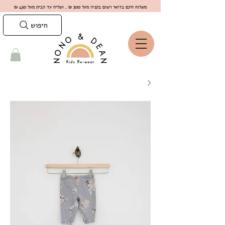
משלוח חינם בדואר רשום בקניה מעל 300 ₪ , ושליח עד הבית מעל 450 ₪
חיפוש