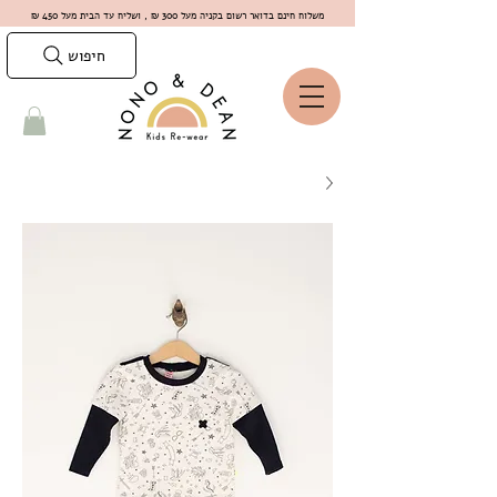
משלוח חינם בדואר רשום בקניה מעל 300 ₪ , ושליח עד הבית מעל 450 ₪
חיפוש