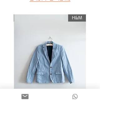
עליו החזר כספי, והוא יוחזר לשולח רק לאחר
תשלום עלות משלוח.
KIWI
H&M
מידה 9-10 | בלייזר כותנה כחול
בהיר | H&M
מחיר