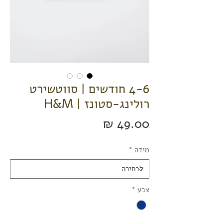
4-6 חודשים | סווטשירט
רולינג-סטונז | H&M
מחיר
מידה
*
צבע
*