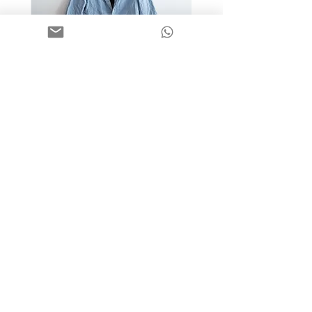
מידה 9-10 | בלייזר כותנה כחול
בהיר | H&M
מחיר
שאלות תשובות
פעוטות
הדגלונים של חנה
משלוחים והחזרות
בנים
מוצרי כביסה
אודות
בנות
בגדים חגיגיים
קחו חלק
קפסולות
בגדי קיץ
תכנית הנקודות
Outlet
בגדי חורף
צרו קשר
תחפושות
חוגים