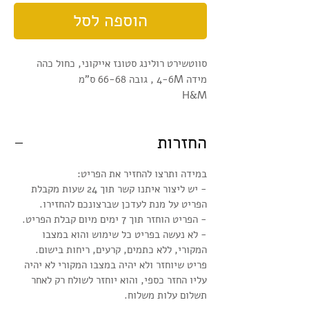
הוספה לסל
סווטשירט רולינג סטונז אייקוני, כחול כהה
מידה 4-6M , גובה 66-68 ס"מ
H&M
החזרות
במידה ותרצו להחזיר את הפריט:
- יש ליצור איתנו קשר תוך 24 שעות מקבלת
הפריט על מנת לעדכן שברצונכם להחזירו.
- הפריט הוחזר תוך 7 ימים מיום קבלת הפריט.
- לא נעשה בפריט כל שימוש והוא במצבו
המקורי, ללא כתמים, קרעים, ריחות בישום.
פריט שיוחזר ולא יהיה במצבו המקורי לא יהיה
עליו החזר כספי, והוא יוחזר לשולח רק לאחר
תשלום עלות משלוח.