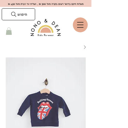
משלוח חינם בדואר רשום בקניה מעל 300 ₪ , ושליח עד הבית מעל 450 ₪
חיפוש