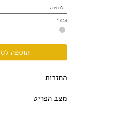
לבחירה
צבע
*
הוספה לסל
החזרות
במידה ותרצו להחזיר את הפריט:
מצב הפריט
- יש ליצור איתנ
לעדכן שברצונכם להחזירו.
- הפריט הוחזר תוך 7 ימים מיום קבלת הפריט.
פריט זה הינו תחפושת או חלק מתחפוש
- לא נעשה בפריט כל שימוש והוא במצ
בשימוש ויתכן ויהיו עליו סימני שימוש
כתמים, קרעים, ריחות בישום. פריט שי
אין בו קרעים, והוא במצב שניתן להתח
המקורי לא יהיה עליו החזר כספי, והוא