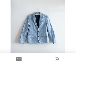
מידה 9-10 | בלייזר כותנה כחול
בהיר | H&M
מחיר
שאלות תשובות
פעוטות
הדגלונים של חנה