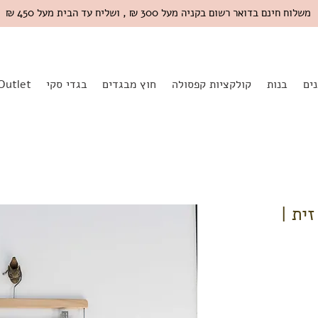
משלוח חינם בדואר רשום בקניה מעל 300 ₪ , ושליח עד הבית מעל 450 ₪
ים
בנות
קולקציות קפסולה
חוץ מבגדים
בגדי סקי
Outlet
ק זית |