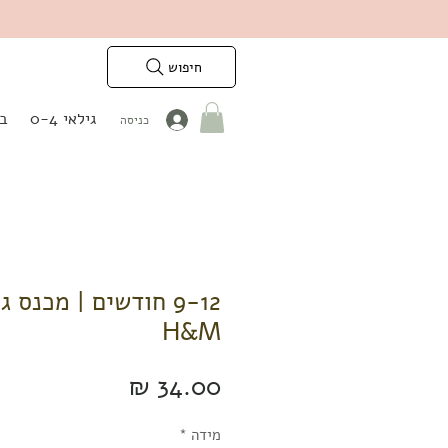
חיפוש
גילאי 0-4
בנ
כניסה
9-12 חודשים | מכנס ג
H&M
מחיר
מידה
*