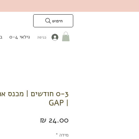
חיפוש
גילאי 0-4
בנ
כניסה
0-3 חודשים | מכנס 
| GAP
מחיר
מידה
*