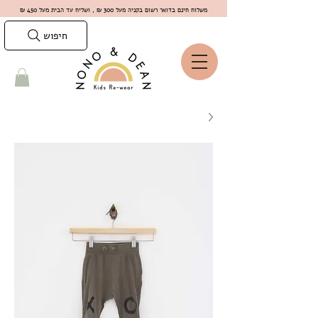
משלוח חינם בדואר רשום בקניה מעל 300 ₪ , ושליח עד הבית מעל 450 ₪
חיפוש