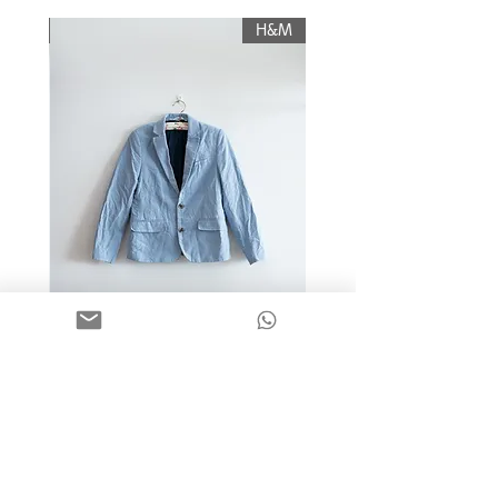
תשלום עלות משלוח.
KIWI
H&M
מידה 9-10 | בלייזר כותנה כחול
בהיר | H&M
מחיר