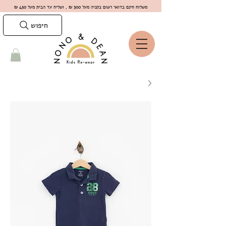
משלוח חינם בדואר רשום בקניה מעל 300 ₪ , ושליח עד הבית מעל 450 ₪
חיפוש