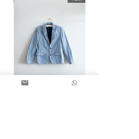
מידה 9-10 | בלייזר כותנה כחול
בהיר | H&M
מחיר