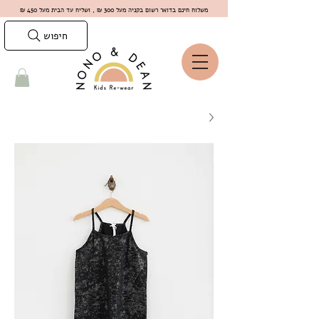
משלוח חינם בדואר רשום בקניה מעל 300 ₪ , ושליח עד הבית מעל 450 ₪
חיפוש