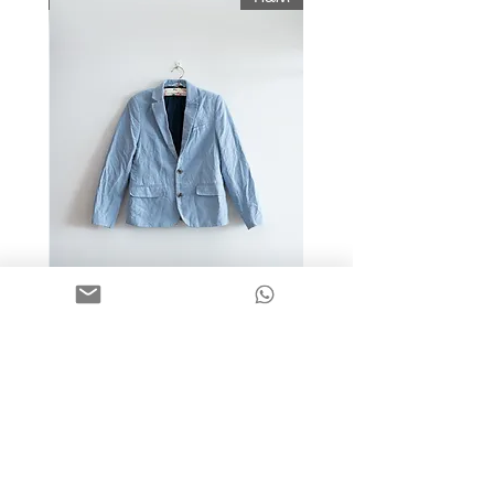
מידה 9-10 | בלייזר כותנה כחול
בהיר | H&M
מחיר