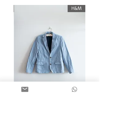
תשלום עלות משלוח.
KIWI
H&M
מידה 9-10 | בלייזר כותנה כחול
בהיר | H&M
מחיר