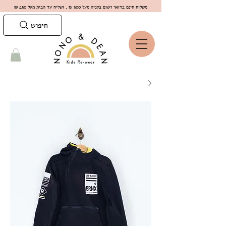
משלוח חינם בדואר רשום בקניה מעל 300 ₪ , ושליח עד הבית מעל 450 ₪
חיפוש