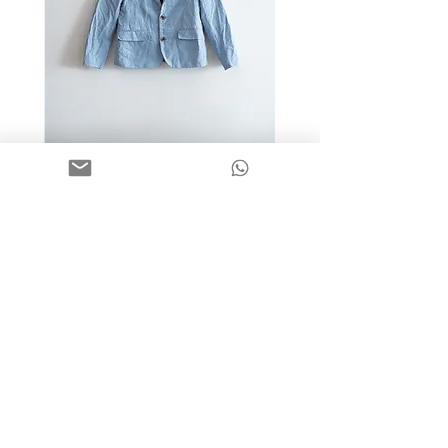
מידה 9-10 | בלייזר כותנה כחול
בהיר | H&M
מחיר
שאלות תשובות
פעוטות
הדגלונים של חנה
משלוחים והחזרות
בנים
מוצרי כביסה
אודות
בנות
בגדים חגיגיים
קחו חלק
קפסולות
בגדי קיץ
תכנית הנקודות
Outlet
בגדי חורף
צרו קשר
תחפושות
חוגים
תקנון האתר
נעליים
מה חדש?