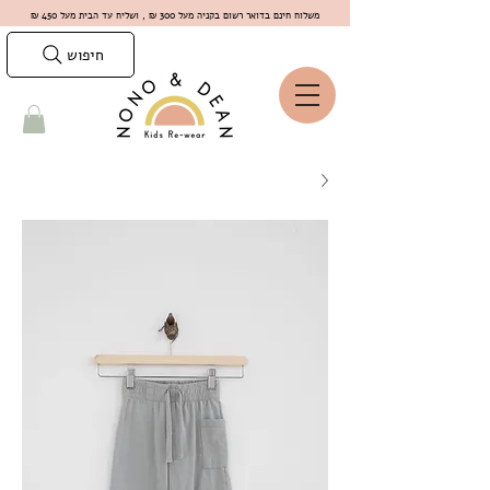
משלוח חינם בדואר רשום בקניה מעל 300 ₪ , ושליח עד הבית מעל 450 ₪
חיפוש