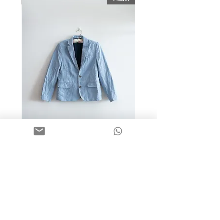
מידה 9-10 | בלייזר כותנה כחול
בהיר | H&M
מחיר