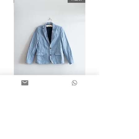
מידה 9-10 | בלייזר כותנה כחול
בהיר | H&M
מחיר