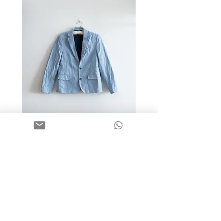
מידה 9-10 | בלייזר כותנה כחול
בהיר | H&M
מחיר
שאלות תשובות
פעוטות
הדגלונים של חנה