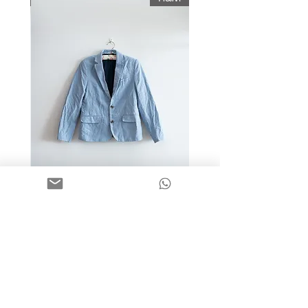
מידה 9-10 | בלייזר כותנה כחול
בהיר | H&M
מחיר