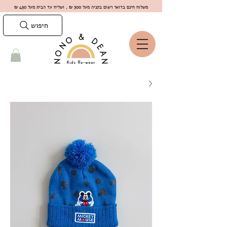
משלוח חינם בדואר רשום בקניה מעל 300 ₪ , ושליח עד הבית מעל 450 ₪
חיפוש