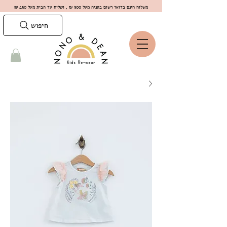
משלוח חינם בדואר רשום בקניה מעל 300 ₪ , ושליח עד הבית מעל 450 ₪
חיפוש