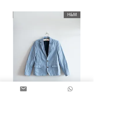
עליו החזר כספי, והוא יוחזר לשולח רק לאחר
תשלום עלות משלוח.
KIWI
H&M
מידה 9-10 | בלייזר כותנה כחול
בהיר | H&M
מחיר