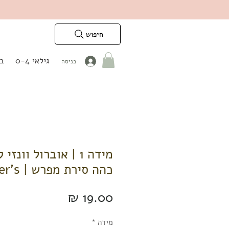
חיפוש
גילאי 0-4
בנ
כניסה
מידה 1 | אוברול וונז
כהה סירת מפרש | Carter's
מחיר
מידה
*