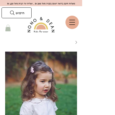
משלוח חינם בדואר רשום בקניה מעל 300 ₪ , ושליח עד הבית מעל 450 ₪
חיפוש