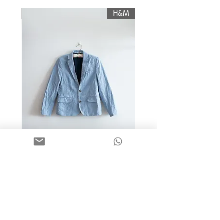
תשלום עלות משלוח.
KIWI
H&M
מידה 9-10 | בלייזר כותנה כחול
בהיר | H&M
מחיר