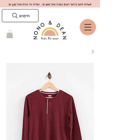
משלוח חינם בדואר רשום בקניה מעל 300 ₪ , ושליח עד הבית מעל 450 ₪
חיפוש