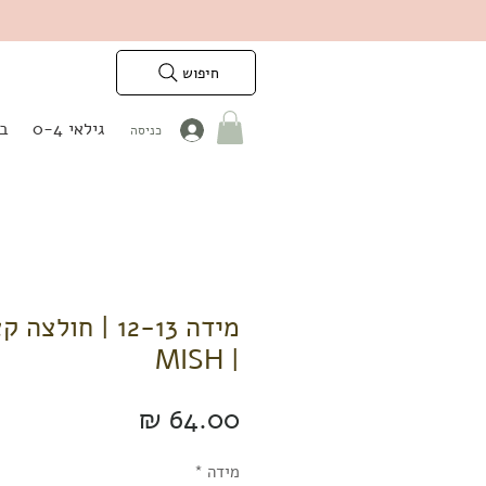
חיפוש
גילאי 0-4
בנ
כניסה
מידה 12-13 | ח
| MISH
מחיר
מידה
*