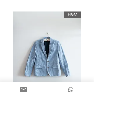
עליו החזר כספי, והוא יוחזר לשולח רק לאחר
כלשהם.
תשלום עלות משלוח.
KIWI
H&M
מידה 9-10 | בלייזר כותנה כחול
בהיר | H&M
מחיר