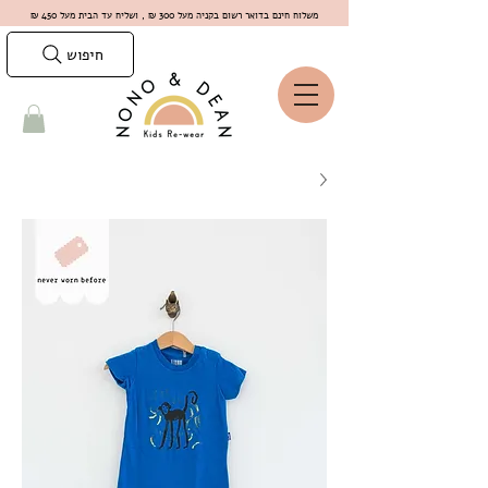
משלוח חינם בדואר רשום בקניה מעל 300 ₪ , ושליח עד הבית מעל 450 ₪
חיפוש