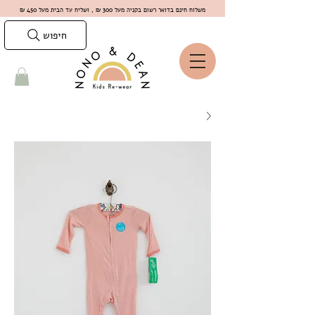
משלוח חינם בדואר רשום בקניה מעל 300 ₪ , ושליח עד הבית מעל 450 ₪
חיפוש