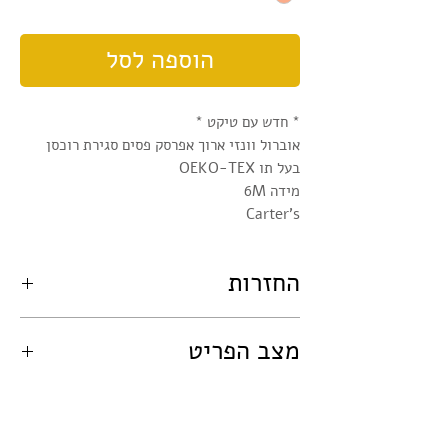
הוספה לסל
* חדש עם טיקט *
אוברול וונזי ארוך אפרסק פסים סגירת רוכסן
בעל תו OEKO-TEX
מידה 6M
Carter's
החזרות
במידה ותרצו להחזיר את הפריט:
מצב הפריט
- יש ליצור איתנו קשר תוך 24 שעות מקבלת
הפריט על מנת לעדכן שברצונכם להחזירו.
- הפריט הוחזר תוך 7 ימים מיום קבלת הפריט.
פריט זה עבר סינון מוקפד, תוך בקרת איכות
- לא נעשה בפריט כל שימוש והוא במצבו
מדוייקת. למרות היותו מוצר משומש, אין עליו
המקורי, ללא כתמים, קרעים, ריחות בישום.
כתמים, חורים, או פגמים כלשהם.