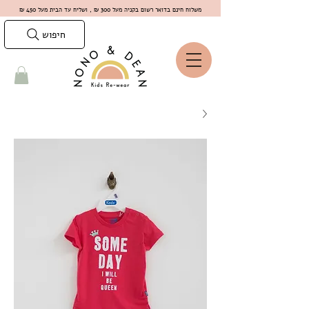
משלוח חינם בדואר רשום בקניה מעל 300 ₪ , ושליח עד הבית מעל 450 ₪
חיפוש