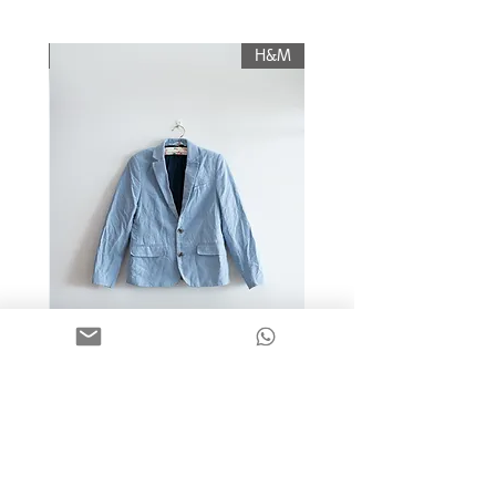
עליו החזר כספי, והוא יוחזר לשולח רק לאחר
תשלום עלות משלוח.
KIWI
H&M
מידה 9-10 | בלייזר כותנה כחול
בהיר | H&M
מחיר