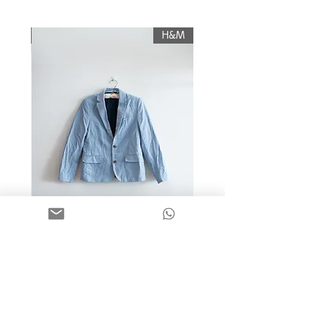
עליו החזר כספי, והוא יוחזר לשולח רק לאחר
תשלום עלות משלוח.
KIWI
H&M
מידה 9-10 | בלייזר כותנה כחול
בהיר | H&M
מחיר